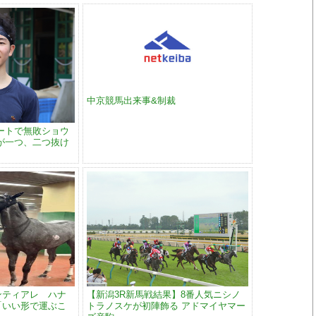
中京競馬出来事&制裁
ートで無敗ショウ
が一つ、二つ抜け
ンティアレ ハナ
【新潟3R新馬戦結果】8番人気ニシノ
「いい形で運ぶこ
トラノスケが初陣飾る アドマイヤマー