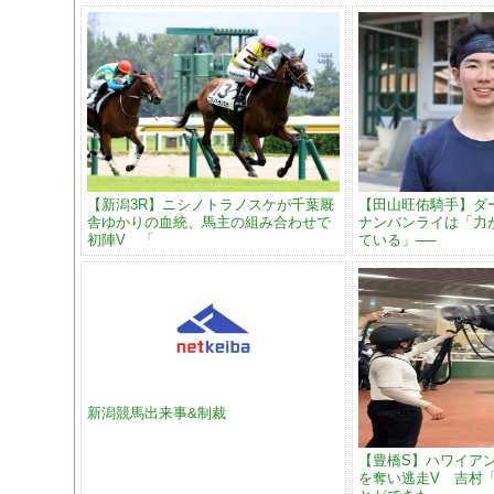
【新潟3R】ニシノトラノスケが千葉厩
【田山旺佑騎手】ダ
舎ゆかりの血統、馬主の組み合わせで
ナンバンライは「力
初陣V 「
ている」──
新潟競馬出来事&制裁
【豊橋S】ハワイア
を奪い逃走V 吉村