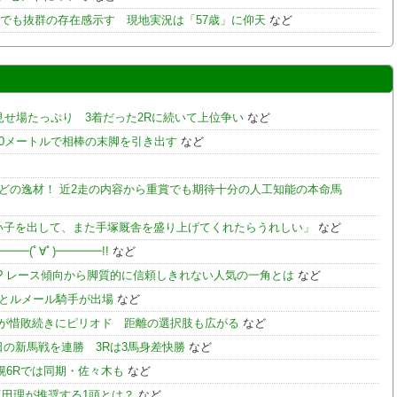
でも抜群の存在感示す 現地実況は「57歳」に仰天
など
で見せ場たっぷり 3着だった2Rに続いて上位争い
など
90メートルで相棒の末脚を引き出す
など
ほどの逸材！ 近2走の内容から重賞でも期待十分の人工知能の本命馬
い子を出して、また手塚厩舎を盛り上げてくれたらうれしい」
など
(ﾟ∀ﾟ)━━━━!!
など
!? レース傾向から脚質的に信頼しきれない人気の一角とは
など
手とルメール騎手が出場
など
が惜敗続きにピリオド 距離の選択肢も広がる
など
の新馬戦を連勝 3Rは3馬身差快勝
など
幌6Rでは同期・佐々木も
など
真田理が推奨する1頭とは？
など