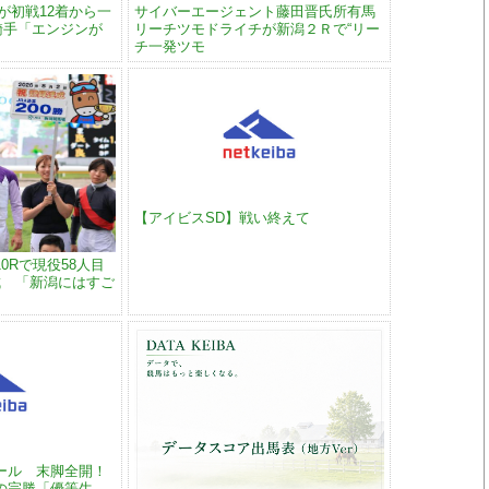
が初戦12着から一
サイバーエージェント藤田晋氏所有馬
騎手「エンジンが
リーチツモドライチが新潟２Ｒで“リー
チ一発ツモ
【アイビスSD】戦い終えて
0Rで現役58人目
達成 「新潟にはすご
ール 末脚全開！
の完勝「優等生。