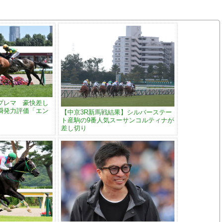
プレマ 豪快差し
瞬発力評価「エン
【中京3R新馬戦結果】シルバーステー
ト産駒の9番人気スーサンコルティナが
差し切り