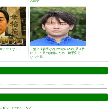
ズ産駒
サチサチサチ)
三浦皇成騎手が2日の新潟12Rで乗り替
わり 左足の負傷のため 騎手変更に
なった馬
プレゼントについて
など