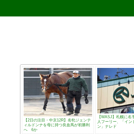
【WASJ】札幌に名
【2日の注目・中京12R】名牝ジェンテ
人フーリー、「イン
ィルドンナを母に持つ良血馬が初勝利
ン」ナレド
へ 6か