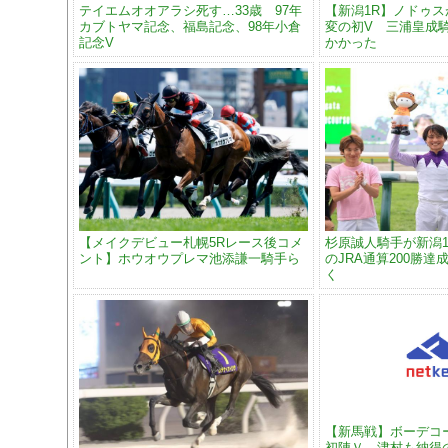
テイエムオオアラシ死す…33歳 97年
【新潟1R】ノドゥス
カブトヤマ記念、福島記念、98年小倉
変の初V 三浦皇成
記念V
かかった
【メイクデビュー札幌5Rレース後コメ
杉原誠人騎手が新潟1
ント】ホウオウプレマ池添謙一騎手ら
のJRA通算200勝
く
【新馬戦】ボーデコ
初陣Ｖ 津村も納得