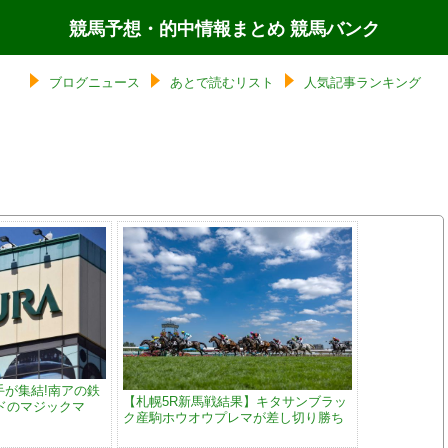
競馬予想・的中情報まとめ 競馬バンク
ブログニュース
あとで読むリスト
人気記事ランキング
手が集結!南アの鉄
【札幌5R新馬戦結果】キタサンブラッ
ドのマジックマ
ク産駒ホウオウプレマが差し切り勝ち