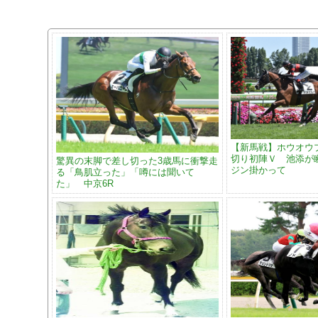
【新馬戦】ホウオウ
切り初陣Ｖ 池添が
驚異の末脚で差し切った3歳馬に衝撃走
ジン掛かって
る「鳥肌立った」「噂には聞いて
た」 中京6R