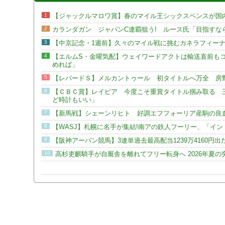
1
【ジャックルマロワ賞】春のマイル王シックスペンスが国
2
カランダガン ジャパンC連覇狙う! ルース氏「目指すな
3
【中京記念・1週前】久々のマイル戦に挑むカネラフィー
4
【エルムS・金曜気配】ウェイワードアクトは輸送直前も
めれば」
5
【レパードＳ】メルカントゥール 初タイトルへ万全 房
6
【ＣＢＣ賞】レイピア 今度こそ重賞タイトル掴み取る 
ど時計もいい」
7
【新馬戦】シェーンリヒト 好調エフフォーリア産駒の良
8
【WASJ】札幌に名手が集結!南アの鉄人フーリー、「イ
9
【阪神アーバン競馬】3連単過去最高配当1239万4160円出
10
高杉吏麒騎手が自厩舎を離れてフリー転身へ 2026年夏