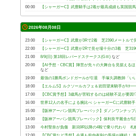
00:00
【シャーガーC】武豊騎手は2着が最高成績も英国競馬
2026年08月08日
23:00
【シャーガーC】武豊が3Rで2着 芝2390メートル
22:00
【シャーガーC】武豊が2Rで見せ場十分の3着 芝31
21:00
8/9(日) 第18回レパードステークス(GⅢ)
など
20:00
【AI予想・CBC賞】陣営が先々の大舞台を見据える
など
19:00
最強の1勝馬ボンドガールが引退 手塚久調教師「い
18:00
【エルムS】ルクソールカフェ＆岩田望来騎手がｷﾀ━━━━
17:00
【CBC賞予想】3歳馬が苦戦するのは経験不足が要因
16:00
世界12人の名手による腕比べ シャーガーCに武豊騎
15:00
【阪神アーバン競馬プレーバック】ダノンワンナップ
14:00
【阪神アーバン競馬プレーバック】保利良平厩舎が5日
13:00
今村聖奈が負傷 新潟9R以降の4鞍で乗り代わり 札
12:00
【CBC賞など予想】今週も前内有利の馬場が継続！ 