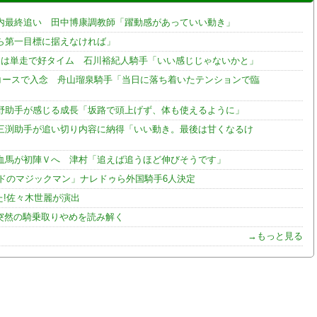
内最終追い 田中博康調教師「躍動感があっていい動き」
ら第一目標に据えなければ」
ナは単走で好タイム 石川裕紀人騎手「いい感じじゃないかと」
コースで入念 舟山瑠泉騎手「当日に落ち着いたテンションで臨
野助手が感じる成長「坂路で頭上げず、体も使えるように」
三渕助手が追い切り内容に納得「いい動き。最後は甘くなるけ
血馬が初陣Ｖへ 津村「追えば追うほど伸びそうです」
ンドのマジックマン」ナレドゥら外国騎手6人決定
た!佐々木世麗が演出
の突然の騎乗取りやめを読み解く
→もっと見る