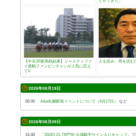
とができた」
【中京2R新馬戦結果】ジャスティファ
人を読み、馬を読む(
イ産駒ファンビッチャンが人気に応え
てV
2026年08月19日
06:00
Aiba札幌駅前イベントについて（8月27日）
など
2026年08月09日
15:00
「2026YJS TR門別 出場騎手サイン入りキャップ」