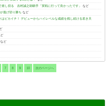
力で差し切る 吉村誠之助騎手「実戦に行って良かったです」
など
ノが逃げ切り勝ち
など
強さはピカイチ！ デビューからハイレベルな成績を残し続ける若き天
ど
ど
など
7
8
9
10
次のページへ