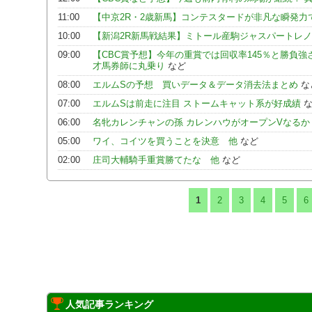
11:00
【中京2R・2歳新馬】コンテスタードが非凡な瞬発
10:00
【新潟2R新馬戦結果】ミトール産駒ジャスパートレ
09:00
【CBC賞予想】今年の重賞では回収率145％と勝負
才馬券師に丸乗り
など
08:00
エルムSの予想 買いデータ＆データ消去法まとめ
な
07:00
エルムSは前走に注目 ストームキャット系が好成績
な
06:00
名牝カレンチャンの孫 カレンハウがオープンVなるか
05:00
ワイ、コイツを買うことを決意 他
など
02:00
庄司大輔騎手重賞勝てたな 他
など
1
2
3
4
5
6
人気記事ランキング